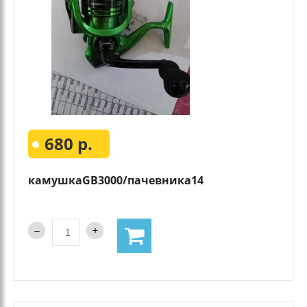
680 р.
камушкаGВ3000/пачевника14