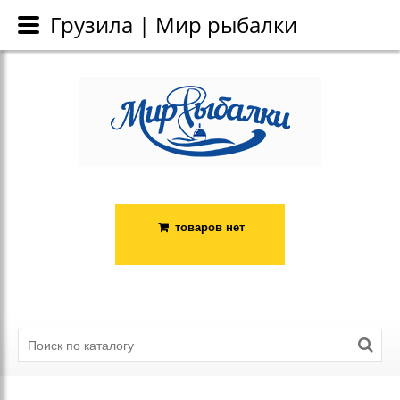
Каталог
Грузила | Мир рыбалки
Грузила | Мир рыбалки
товаров нет