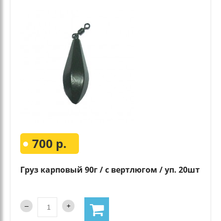
700 р.
Груз карповый 90г / с вертлюгом / уп. 20шт