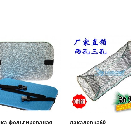
ка фольгированая
лакаловка60