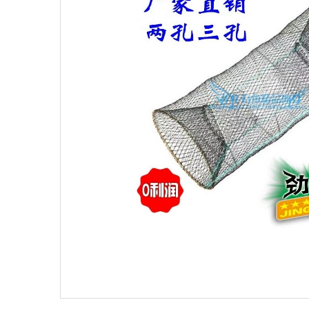
Поплавки
Рюкз
Прикормки
Садк
Сетевые снасти
Снас
Снасти на мирную рыбу
Стул
Туристическое снаряжение
Удоч
Ящики
Техн