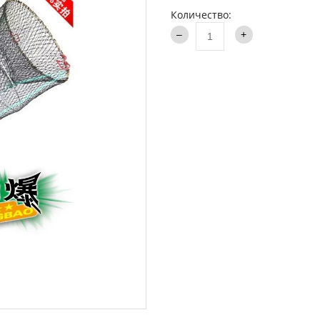
аки туристические
Количество:
Каталог
и
ти на хищника
ья и столы
ки
опланктон