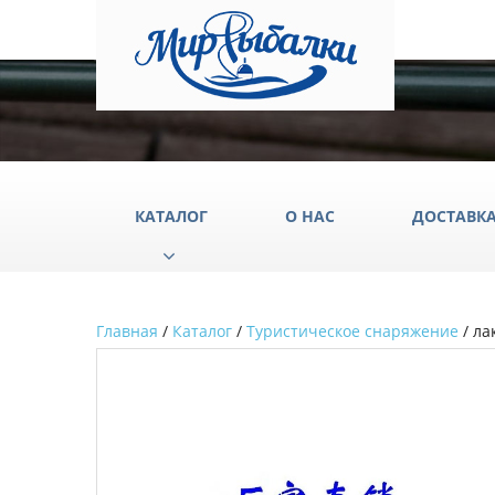
КАТАЛОГ
О НАС
ДОСТАВК
Главная
/
Каталог
/
Туристическое снаряжение
/ ла
Аксессуары
Груз
Катушки
Крюч
Лески
Одеж
Палатки
Подс