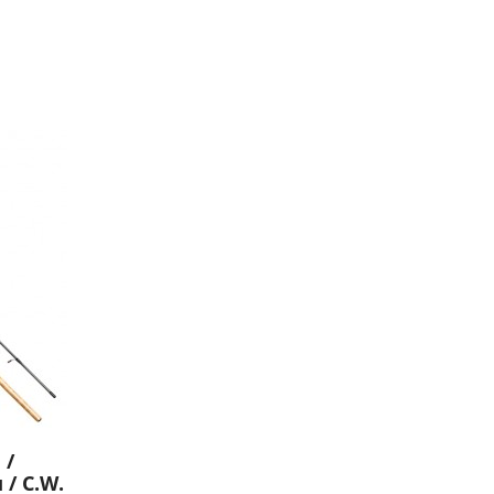
 /
 / C.W.