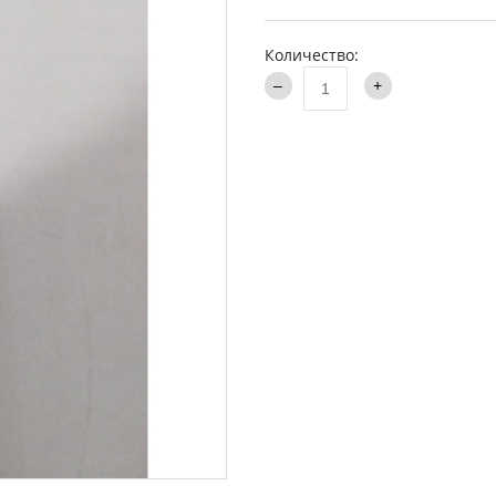
аки туристические
Каталог
и
Количество:
ти на хищника
ья и столы
ки
опланктон