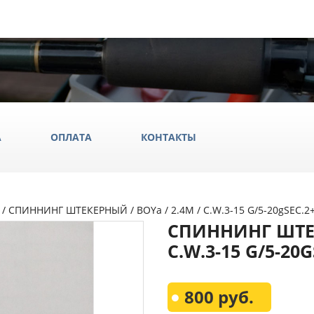
А
ОПЛАТА
КОНТАКТЫ
/ СПИННИНГ ШТЕКЕРНЫЙ / BOYa / 2.4М / C.W.3-15 G/5-20gSEC.
ила
СПИННИНГ ШТЕК
ки
C.W.3-15 G/5-20
да и обувь
Всё Дл
800 руб.
аки