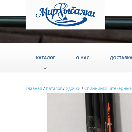
КАТАЛОГ
О НАС
ДОСТАВК
Главная
/
Каталог
/
Удочки
/
Спиннинги штекерные
Аксессуары
Груз
Катушки
Крюч
Лески
Одеж
Палатки
Подс