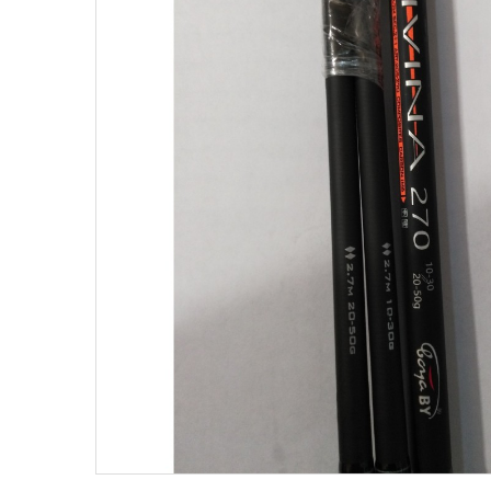
Поплавки
Рюкз
Прикормки
Садк
Сетевые снасти
Снас
Снасти на мирную рыбу
Стул
Туристическое снаряжение
Удоч
Ящики
Техн