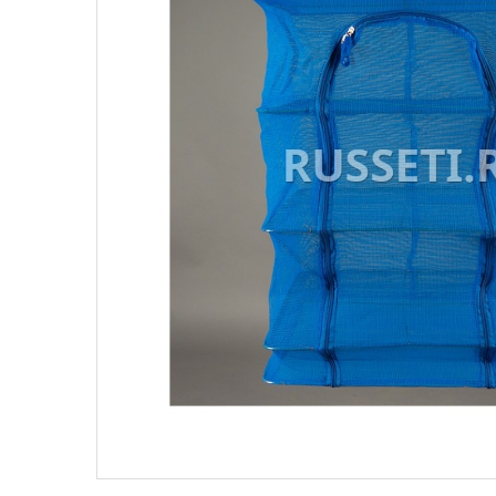
Поплавки
Рюкз
Прикормки
Садк
Сетевые снасти
Снас
Снасти на мирную рыбу
Стул
Туристическое снаряжение
Удоч
Ящики
Техн