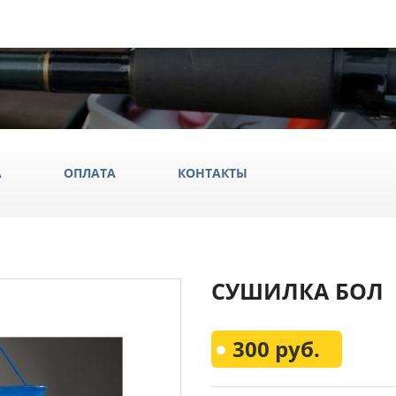
А
ОПЛАТА
КОНТАКТЫ
ила
СУШИЛКА БОЛ
ки
да и обувь
Всё Дл
300 руб.
аки