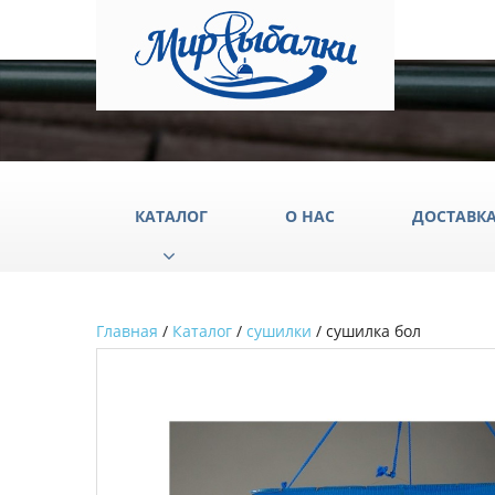
КАТАЛОГ
О НАС
ДОСТАВК
Главная
/
Каталог
/
сушилки
/ сушилка бол
Аксессуары
Груз
Катушки
Крюч
Лески
Одеж
Палатки
Подс