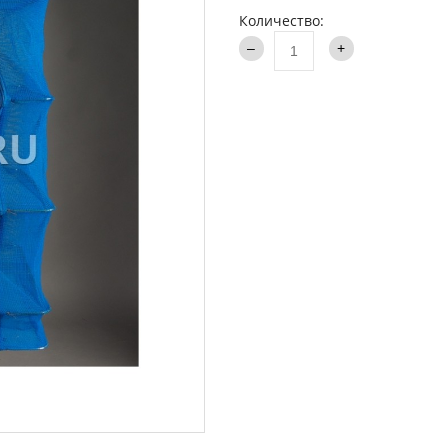
аки туристические
Количество:
Каталог
и
ти на хищника
ья и столы
ки
опланктон