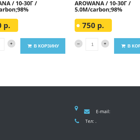
A / 10-30Г /
AROWANA / 10-30Г /
arbon;98%
5.0М/carbon;98%
 р.
750 р.
В КОРЗИНУ
В КО
E-mail:
Тел: .