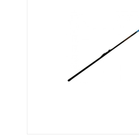
Поплавки
Рюкз
Прикормки
Садк
Сетевые снасти
Снас
Снасти на мирную рыбу
Стул
Туристическое снаряжение
Удоч
Ящики
Техн