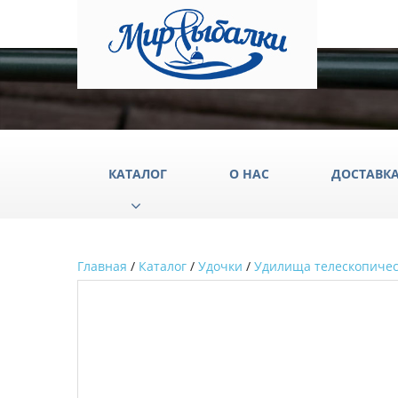
КАТАЛОГ
О НАС
ДОСТАВК
Главная
/
Каталог
/
Удочки
/
Удилища телескопиче
Аксессуары
Груз
Катушки
Крюч
Лески
Одеж
Палатки
Подс