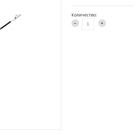
аки туристические
Каталог
и
Количество:
ти на хищника
ья и столы
ки
опланктон