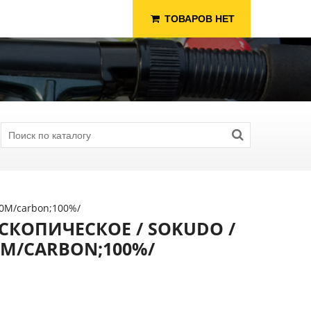
ТОВАРОВ НЕТ
0М/carbon;100%/
СКОПИЧЕСКОЕ / SOKUDO /
5.0М/CARBON;100%/
я Рыбалки