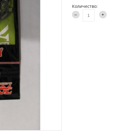
аки туристические
Количество:
Каталог
и
ти на хищника
ья и столы
ки
опланктон