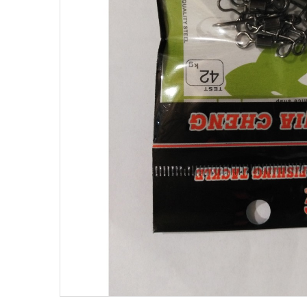
Поплавки
Рюкз
Прикормки
Садк
Сетевые снасти
Снас
Снасти на мирную рыбу
Стул
Туристическое снаряжение
Удоч
Ящики
Техн