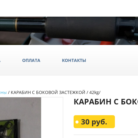
А
ОПЛАТА
КОНТАКТЫ
ины
/ КАРАБИН С БОКОВОЙ ЗАСТЕЖКОЙ / 42kg/
ила
КАРАБИН С БОК
ки
да и обувь
Всё Дл
30 руб.
аки