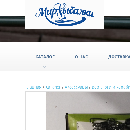
КАТАЛОГ
О НАС
ДОСТАВК
Главная
/
Каталог
/
Аксессуары
/
Вертлюги и караб
Аксессуары
Груз
Катушки
Крюч
Лески
Одеж
Палатки
Подс