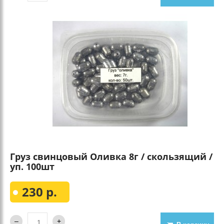
Груз свинцовый Оливка 8г / скользящий /
уп. 100шт
230 р.