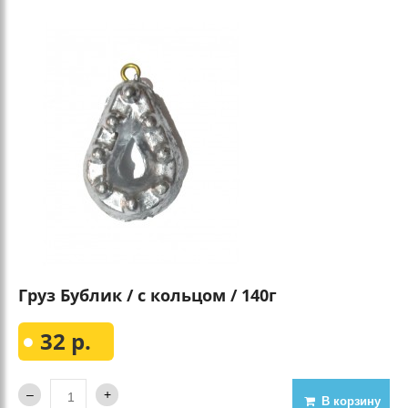
Груз Бублик / с кольцом / 140г
32 р.
В корзину