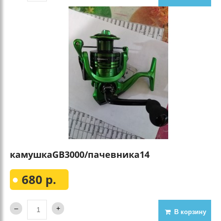
камушкаGВ3000/пачевника14
680 р.
В корзину