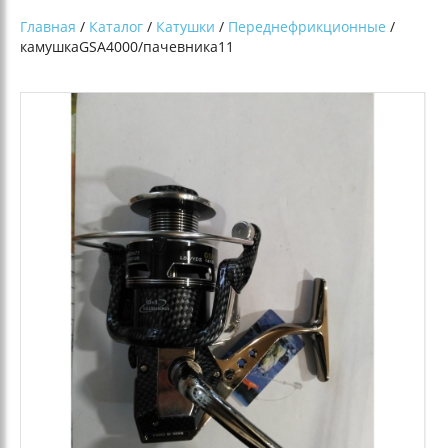
Главная
/
Каталог
/
Катушки
/
Переднефрикционные
/
камушкаGSA4000/пачевника11