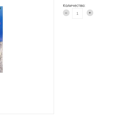
аки туристические
Количество:
Каталог
и
ти на хищника
ья и столы
ки
опланктон