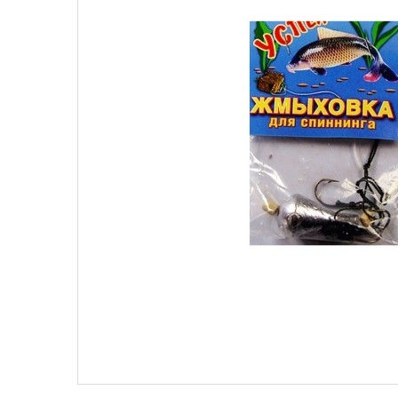
Поплавки
Рюкз
Прикормки
Садк
Сетевые снасти
Снас
Снасти на мирную рыбу
Стул
Туристическое снаряжение
Удоч
Ящики
Техн