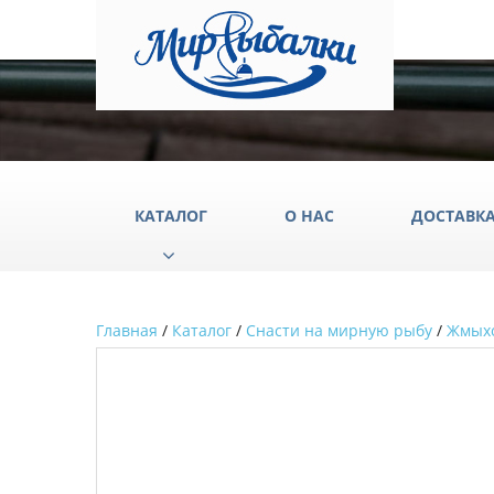
КАТАЛОГ
О НАС
ДОСТАВК
Главная
/
Каталог
/
Снасти на мирную рыбу
/
Жмых
Аксессуары
Груз
Катушки
Крюч
Лески
Одеж
Палатки
Подс