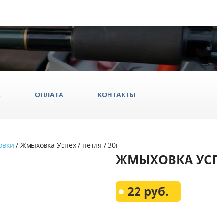
А
ОПЛАТА
КОНТАКТЫ
овки
/ Жмыховка Успех / петля / 30г
ила
ЖМЫХОВКА УСПЕ
ки
да и обувь
Всё Дл
22 руб.
аки