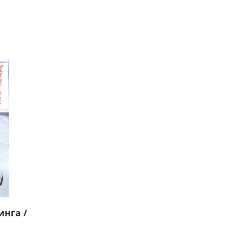
нга /