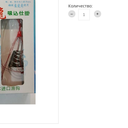
аки туристические
Количество:
Каталог
и
ти на хищника
ья и столы
ки
опланктон