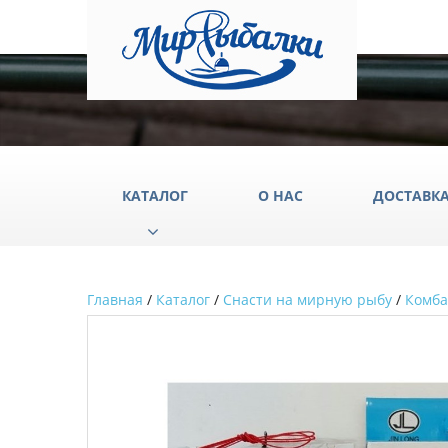
КАТАЛОГ
О НАС
ДОСТАВК
Главная
/
Каталог
/
Снасти на мирную рыбу
/
Комб
Аксессуары
Груз
Катушки
Крюч
Лески
Одеж
Палатки
Подс