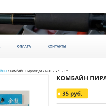
А
ОПЛАТА
КОНТАКТЫ
айны
/ Комбайн Пирамида / №10 / Уп. 2шт
ила
КОМБАЙН ПИРАМ
ки
да и обувь
Всё Дл
35 руб.
аки