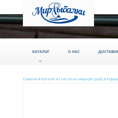
КАТАЛОГ
О НАС
ДОСТАВК
Главная
/
Каталог
/
Снасти на мирную рыбу
/
Корм
Аксессуары
Груз
Катушки
Крюч
Лески
Одеж
Палатки
Подс