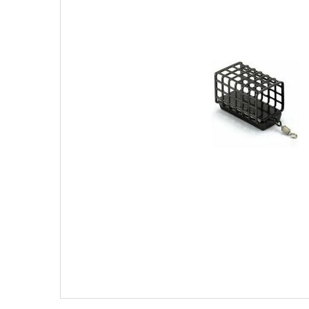
Поплавки
Рюкз
Прикормки
Садк
Сетевые снасти
Снас
Снасти на мирную рыбу
Стул
Туристическое снаряжение
Удоч
Ящики
Техн