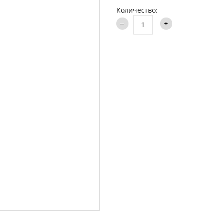
аки туристические
Количество:
Каталог
и
ти на хищника
ья и столы
ки
опланктон