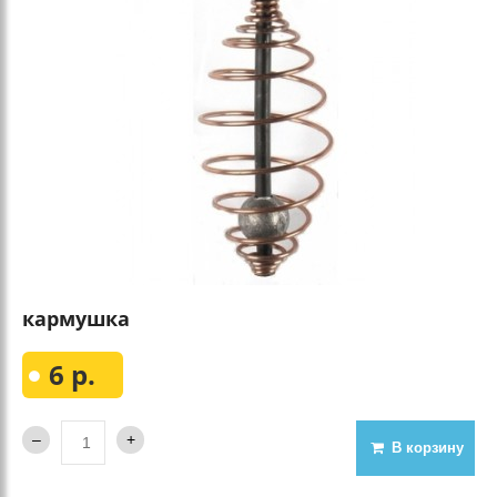
кармушка
6 р.
В корзину