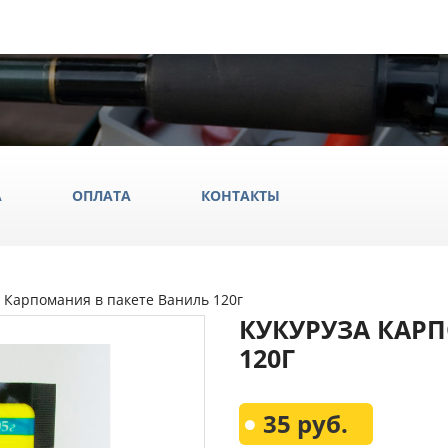
А
ОПЛАТА
КОНТАКТЫ
а Карпомания в пакете Ваниль 120г
ила
КУКУРУЗА КАР
ки
120Г
да и обувь
Всё Дл
35 руб.
аки