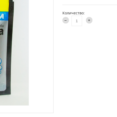
аки туристические
Каталог
и
Количество:
ти на хищника
ья и столы
ки
опланктон