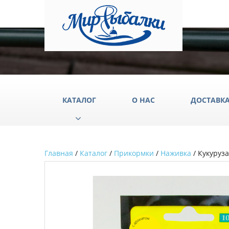
КАТАЛОГ
О НАС
ДОСТАВК
Главная
/
Каталог
/
Прикормки
/
Наживка
/ Кукуруз
Аксессуары
Груз
Катушки
Крюч
Лески
Одеж
Палатки
Подс