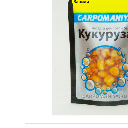
Поплавки
Рюкз
Прикормки
Садк
Сетевые снасти
Снас
Снасти на мирную рыбу
Стул
Туристическое снаряжение
Удоч
Ящики
Техн