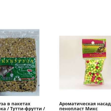
за в пакетах
Ароматическая насад
а / Тутти-фрутти /
пенопласт Микс