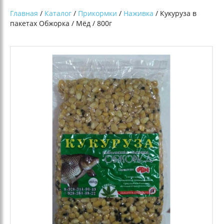
Главная
/
Каталог
/
Прикормки
/
Наживка
/ Кукуруза в
пакетах Обжорка / Мёд / 800г