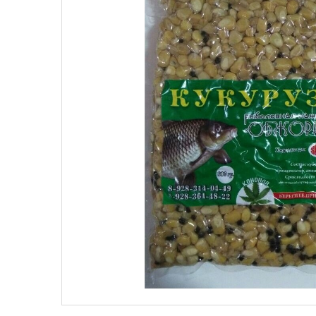
Поплавки
Рюкз
Прикормки
Садк
Сетевые снасти
Снас
Снасти на мирную рыбу
Стул
Туристическое снаряжение
Удоч
Ящики
Техн