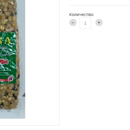
аки туристические
Каталог
и
Количество:
ти на хищника
ья и столы
ки
опланктон