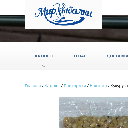
КАТАЛОГ
О НАС
ДОСТАВК
Главная
/
Каталог
/
Прикормки
/
Наживка
/ Кукуруза
Аксессуары
Груз
Катушки
Крюч
Лески
Одеж
Палатки
Подс