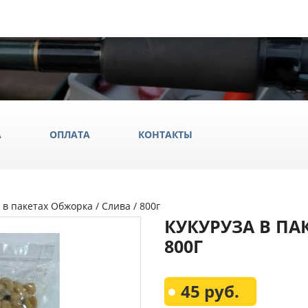
А
ОПЛАТА
КОНТАКТЫ
 в пакетах Обжорка / Слива / 800г
ила
КУКУРУЗА В ПА
ки
800Г
да и обувь
Всё Дл
45 руб.
аки