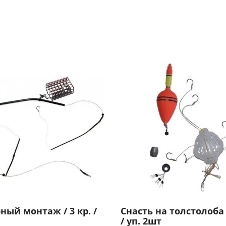
ый монтаж / 3 кр. /
Снасть на толстолоба
/ уп. 2шт