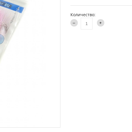
аки туристические
Каталог
и
Количество:
ти на хищника
ья и столы
ки
опланктон