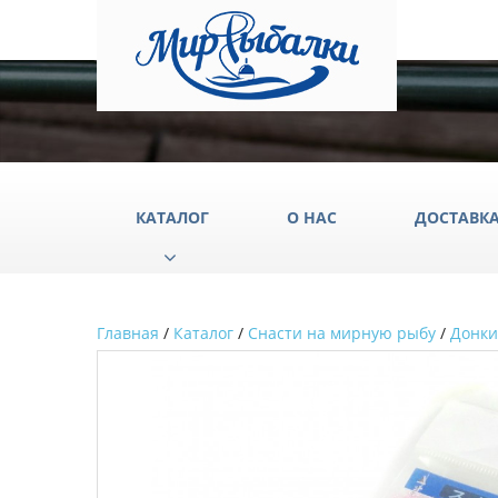
КАТАЛОГ
О НАС
ДОСТАВК
Главная
/
Каталог
/
Снасти на мирную рыбу
/
Донки
Аксессуары
Груз
Катушки
Крюч
Лески
Одеж
Палатки
Подс