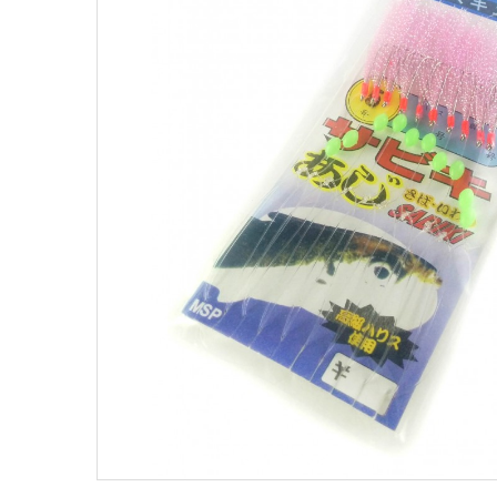
Поплавки
Рюкз
Прикормки
Садк
Сетевые снасти
Снас
Снасти на мирную рыбу
Стул
Туристическое снаряжение
Удоч
Ящики
Техн