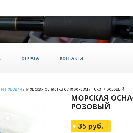
А
ОПЛАТА
КОНТАКТЫ
 и поводки
/ Морская оснастка с люрексом / 10кр. / розовый
ила
МОРСКАЯ ОСНАС
ки
РОЗОВЫЙ
да и обувь
Всё Дл
35 руб.
аки