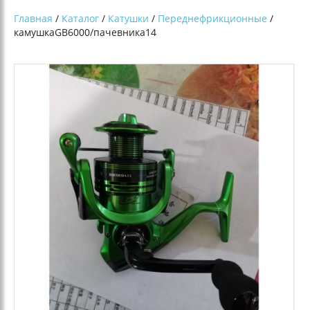
Главная
/
Каталог
/
Катушки
/
Переднефрикционные
/
камушкаGВ6000/пачевника14