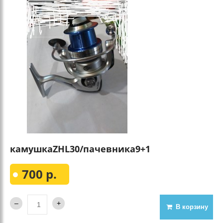
камушкаZHL30/пачевника9+1
700 р.
В корзину