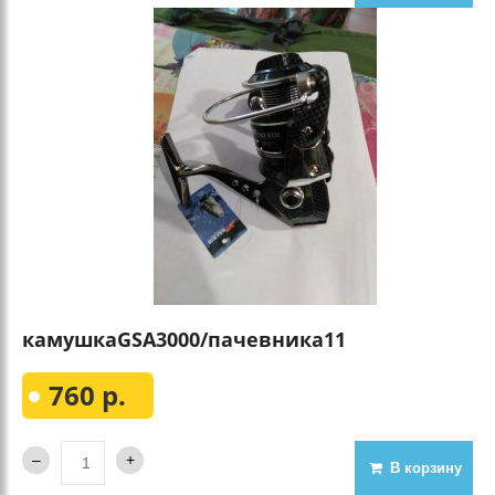
камушкаGSA3000/пачевника11
760 р.
В корзину