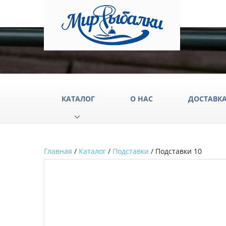
КАТАЛОГ
О НАС
ДОСТАВК
Главная
/
Каталог
/
Подставки
/ Подставки 10
Аксессуары
Груз
Катушки
Крюч
Лески
Одеж
Палатки
Подс