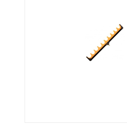
Поплавки
Рюкз
Прикормки
Садк
Сетевые снасти
Снас
Снасти на мирную рыбу
Стул
Туристическое снаряжение
Удоч
Ящики
Техн