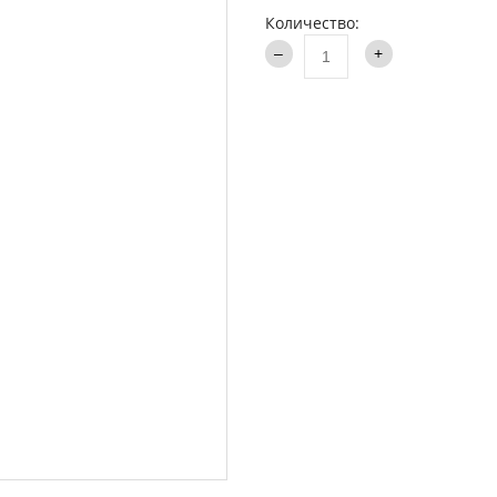
аки туристические
Количество:
Каталог
и
ти на хищника
ья и столы
ки
опланктон