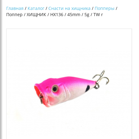
Главная
/
Каталог
/
Снасти на хищника
/
Попперы
/
Поппер / ХИЩНИК / HX136 / 45mm / 5g / TW r