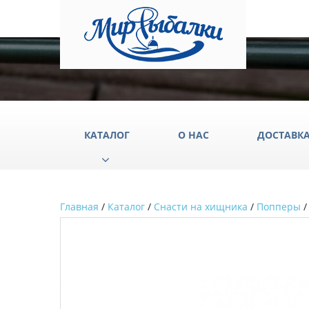
КАТАЛОГ
О НАС
ДОСТАВК
Главная
/
Каталог
/
Снасти на хищника
/
Попперы
/
Аксессуары
Груз
Катушки
Крюч
Лески
Одеж
Палатки
Подс