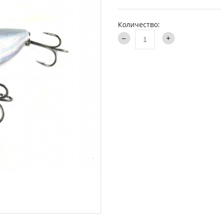
аки туристические
Каталог
и
Количество:
ти на хищника
ья и столы
ки
опланктон