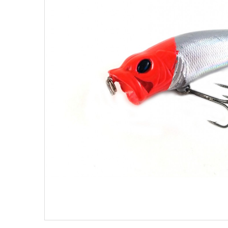
Поплавки
Рюкз
Прикормки
Садк
Сетевые снасти
Снас
Снасти на мирную рыбу
Стул
Туристическое снаряжение
Удоч
Ящики
Техн