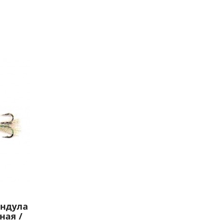
андула
ная /