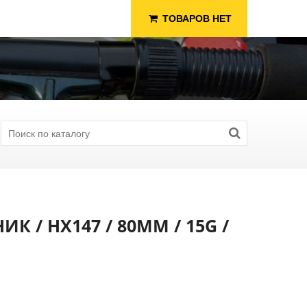
ТОВАРОВ НЕТ
К / HX147 / 80MM / 15G /
я Рыбалки