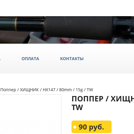
А
ОПЛАТА
КОНТАКТЫ
 Поппер / ХИЩНИК / HX147 / 80mm / 15g / TW
ила
ПОППЕР / ХИЩНИ
ки
TW
да и обувь
Всё Дл
90 руб.
аки