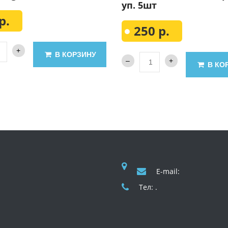
уп. 5шт
р.
250 р.
В КОРЗИНУ
В КО
E-mail:
Тел: .