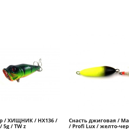
р / ХИЩНИК / HX136 /
Снасть джиговая / М
 5g / TW z
/ Profi Lux / желто-чер