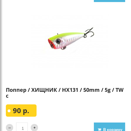
Поппер / ХИЩНИК / HX131 / 50mm / 5g / TW
c
90 р.
В корзину