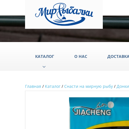
КАТАЛОГ
О НАС
ДОСТАВК
Главная
/
Каталог
/
Снасти на мирную рыбу
/
Донки
Аксессуары
Груз
Катушки
Крюч
Лески
Одеж
Палатки
Подс