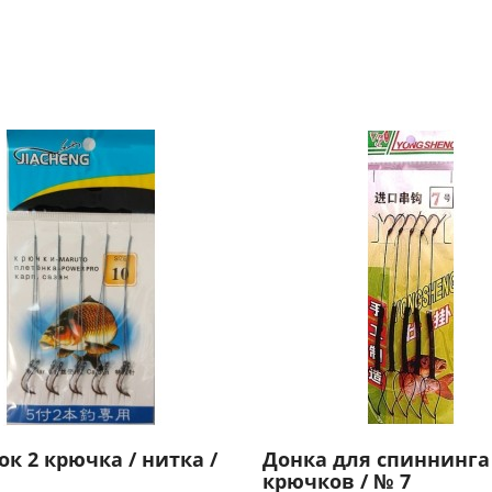
к 2 крючка / нитка /
Донка для спиннинга 
крючков / № 7