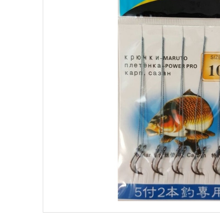
Поплавки
Рюкз
Прикормки
Садк
Сетевые снасти
Снас
Снасти на мирную рыбу
Стул
Туристическое снаряжение
Удоч
Ящики
Техн