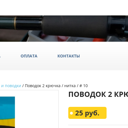
А
ОПЛАТА
КОНТАКТЫ
 и поводки
/ Поводок 2 крючка / нитка / # 10
ила
ПОВОДОК 2 КРЮЧ
ки
да и обувь
Всё Дл
25 руб.
аки