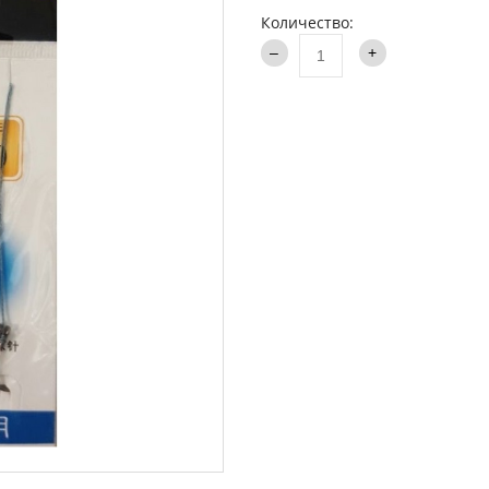
аки туристические
Количество:
Каталог
и
ти на хищника
ья и столы
ки
опланктон