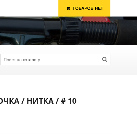
ТОВАРОВ НЕТ
КА / НИТКА / # 10
я Рыбалки