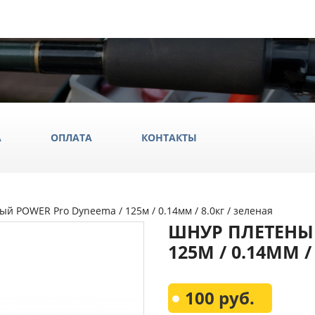
А
ОПЛАТА
КОНТАКТЫ
й POWER Pro Dyneema / 125м / 0.14мм / 8.0кг / зеленая
ила
ШНУР ПЛЕТЕНЫ
ки
125М / 0.14ММ /
да и обувь
Всё Дл
100 руб.
аки