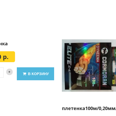
нка
 р.
В КОРЗИНУ
плетенка100м/0,20мм/