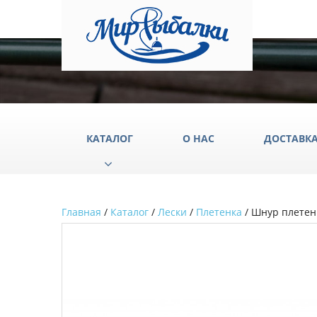
КАТАЛОГ
О НАС
ДОСТАВК
Главная
/
Каталог
/
Лески
/
Плетенка
/ Шнур плетены
Аксессуары
Груз
Катушки
Крюч
Лески
Одеж
Палатки
Подс