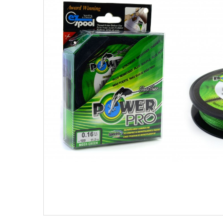
Поплавки
Рюкз
Прикормки
Садк
Сетевые снасти
Снас
Снасти на мирную рыбу
Стул
Туристическое снаряжение
Удоч
Ящики
Техн