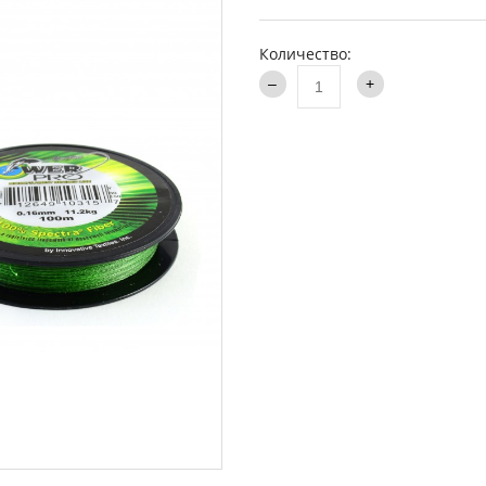
аки туристические
Каталог
и
Количество:
ти на хищника
ья и столы
ки
опланктон