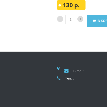
130 р.
В КО
E-mail:
Тел: .