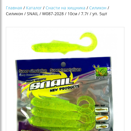
Главная
/
Каталог
/
Снасти на хищника
/
Силикон
/
Силикон / SNAIL / W087-2028 / 10см / 7.7г / уп. 5шт