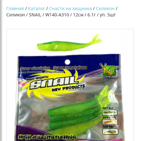
Главная
/
Каталог
/
Снасти на хищника
/
Силикон
/
Силикон / SNAIL / W140-A310 / 12см / 6.1г / уп. 5шт