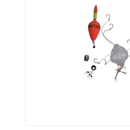
Поплавки
Рюкз
Прикормки
Садк
Сетевые снасти
Снас
Снасти на мирную рыбу
Стул
Туристическое снаряжение
Удоч
Ящики
Техн