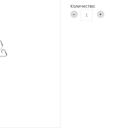
аки туристические
Количество:
Каталог
и
ти на хищника
ья и столы
ки
опланктон