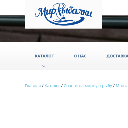
КАТАЛОГ
О НАС
ДОСТАВК
Главная
/
Каталог
/
Снасти на мирную рыбу
/
Монт
Аксессуары
Груз
Катушки
Крюч
Лески
Одеж
Палатки
Подс