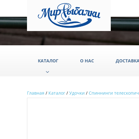
КАТАЛОГ
О НАС
ДОСТАВК
Главная
/
Каталог
/
Удочки
/
Спиннинги телескопич
Аксессуары
Груз
Катушки
Крюч
Лески
Одеж
Палатки
Подс