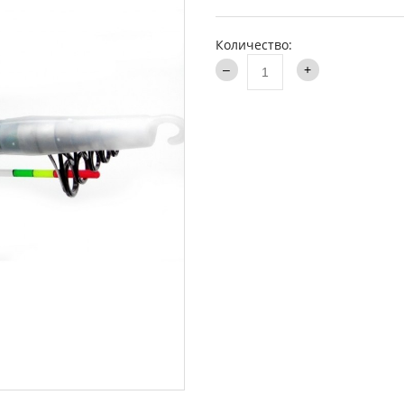
аки туристические
Каталог
и
Количество:
ти на хищника
ья и столы
ки
опланктон