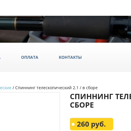
А
ОПЛАТА
КОНТАКТЫ
еские
/ Спиннинг телескопический 2.1 / в сборе
ила
СПИННИНГ ТЕЛЕ
ки
СБОРЕ
да и обувь
Всё Дл
260 руб.
аки