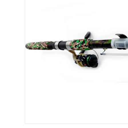
Поплавки
Рюкз
Прикормки
Садк
Сетевые снасти
Снас
Снасти на мирную рыбу
Стул
Туристическое снаряжение
Удоч
Ящики
Техн