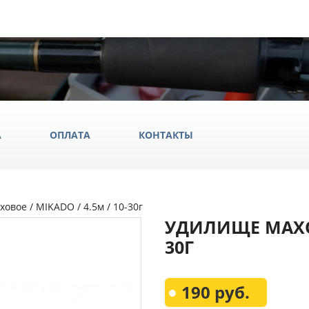
А
ОПЛАТА
КОНТАКТЫ
овое / MIKADO / 4.5м / 10-30г
ила
УДИЛИЩЕ МАХОВО
ки
30Г
да и обувь
Всё Дл
190 руб.
аки