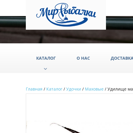
КАТАЛОГ
О НАС
ДОСТАВК
Главная
/
Каталог
/
Удочки
/
Маховые
/ Удилище мах
Аксессуары
Груз
Катушки
Крюч
Лески
Одеж
Палатки
Подс