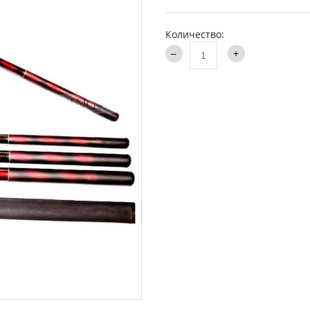
аки туристические
Каталог
и
Количество:
ти на хищника
ья и столы
ки
опланктон