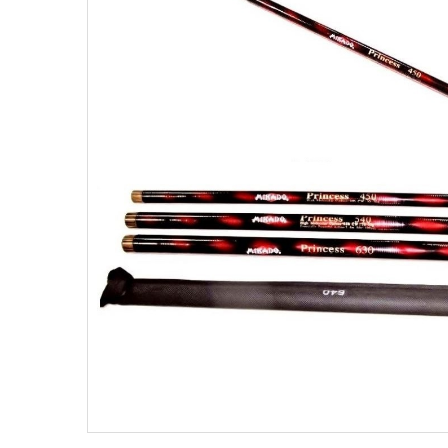
Поплавки
Рюкз
Прикормки
Садк
Сетевые снасти
Снас
Снасти на мирную рыбу
Стул
Туристическое снаряжение
Удоч
Ящики
Техн