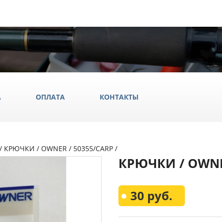
А
ОПЛАТА
КОНТАКТЫ
/ КРЮЧКИ / OWNER / 50355/СARP /
ила
КРЮЧКИ / OWNER
ки
да и обувь
Всё Дл
30 руб.
аки