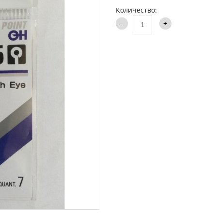
аки туристические
Количество:
Каталог
и
ти на хищника
ья и столы
ки
опланктон