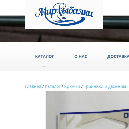
КАТАЛОГ
О НАС
ДОСТАВК
Главная
/
Каталог
/
Крючки
/
Тройники и двойники
Аксессуары
Груз
Катушки
Крюч
Лески
Одеж
Палатки
Подс