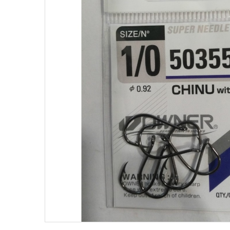
Поплавки
Рюкз
Прикормки
Садк
Сетевые снасти
Снас
Снасти на мирную рыбу
Стул
Туристическое снаряжение
Удоч
Ящики
Техн