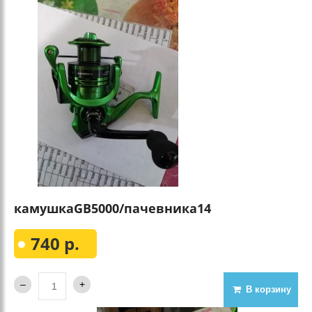
камушкаGВ5000/пачевника14
740 р.
В корзину