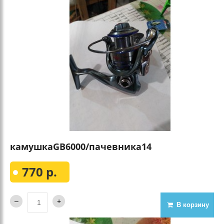
камушкаGВ6000/пачевника14
770 р.
В корзину