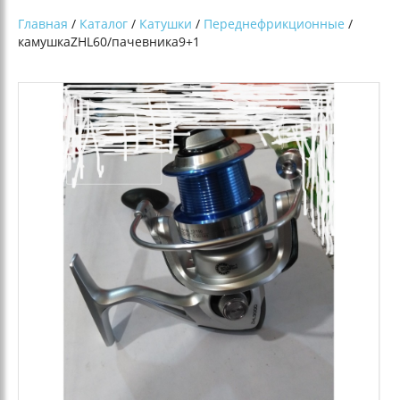
Главная
/
Каталог
/
Катушки
/
Переднефрикционные
/
камушкаZHL60/пачевника9+1