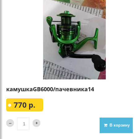
камушкаGВ6000/пачевника14
770 р.
В корзину