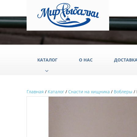
КАТАЛОГ
О НАС
ДОСТАВК
Главная
/
Каталог
/
Снасти на хищника
/
Воблеры
/
Аксессуары
Груз
Катушки
Крюч
Лески
Одеж
Палатки
Подс