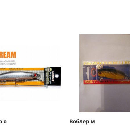
р о
Воблер м