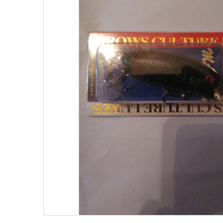
Поплавки
Рюкз
Прикормки
Садк
Сетевые снасти
Снас
Снасти на мирную рыбу
Стул
Туристическое снаряжение
Удоч
Ящики
Техн