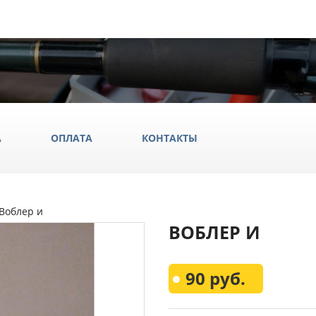
А
ОПЛАТА
КОНТАКТЫ
 Воблер и
ила
ВОБЛЕР И
ки
да и обувь
Всё Дл
90 руб.
аки