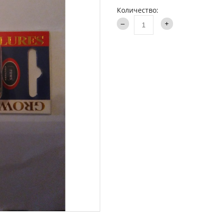
аки туристические
Количество:
Каталог
и
ти на хищника
ья и столы
ки
опланктон