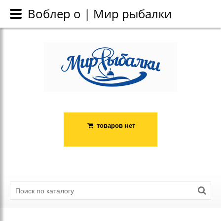
Каталог
Воблер о | Мир рыбалки
Воблер о | Мир рыбалки
товаров нет