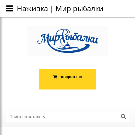
Каталог
Наживка | Мир рыбалки
Наживка | Мир рыбалки
товаров нет