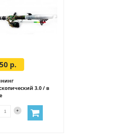
50 р.
ннинг
скопический 3.0 / в
е