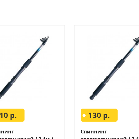
аки туристические
Каталог
и
ти на хищника
ья и столы
ки
опланктон
10 р.
130 р.
ннинг
Спиннинг
скопический / 2.1м /
телескопический / 2.4