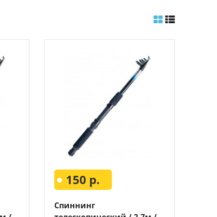
150 р.
Спиннинг
м /
телескопический / 2.7м /