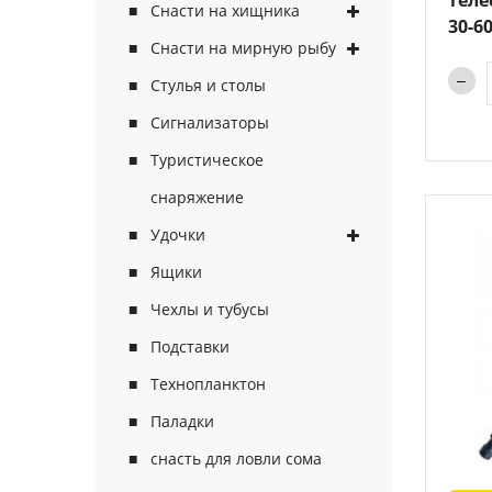
Снасти на хищника
30-6
Снасти на мирную рыбу
Стулья и столы
Сигнализаторы
Туристическое
снаряжение
Удочки
Ящики
Чехлы и тубусы
Подставки
Технопланктон
Паладки
снасть для ловли сома