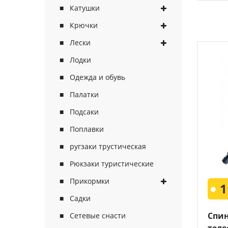
Поплавки
Рюкз
Катушки
Прикормки
Садк
Крючки
Сетевые снасти
Снас
Лески
Снасти на мирную рыбу
Стул
Лодки
Туристическое снаряжение
Удоч
Одежда и обувь
Ящики
Техн
Палатки
Подсаки
Поплавки
ругзаки трустическая
Рюкзаки туристические
Прикормки
1
Садки
Спи
Сетевые снасти
теле