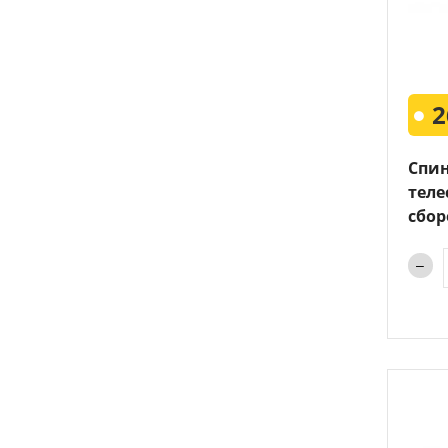
2
Спи
теле
сбор