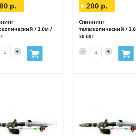
80 р.
200 р.
ннинг
Спиннинг
скопический / 3.0м /
телескопический / 3.6
0г
30-60г