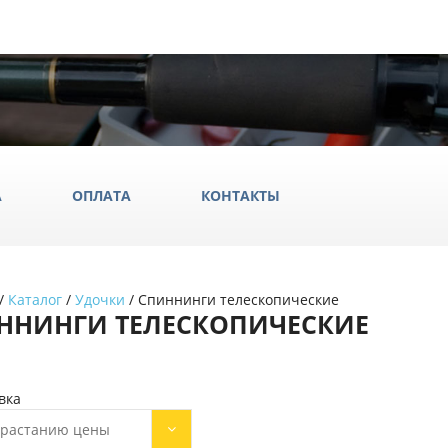
А
ОПЛАТА
КОНТАКТЫ
/
Каталог
/
Удочки
/ Спиннинги телескопические
ила
ННИНГИ ТЕЛЕСКОПИЧЕСКИЕ
ки
да и обувь
Всё Дл
вка
аки
зрастанию цены