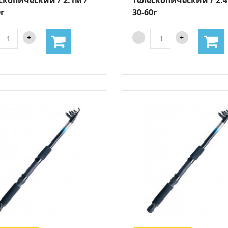
0г
30-60г