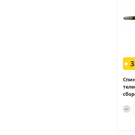
3
Спи
теле
сбор