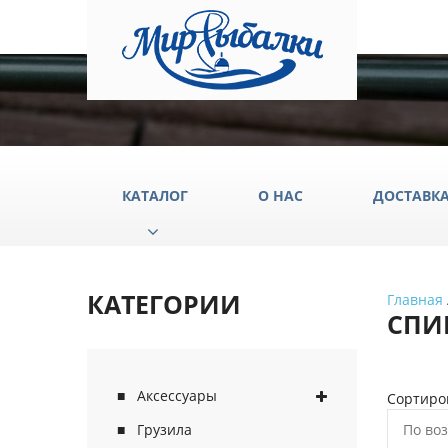
КАТАЛОГ
О НАС
ДОСТАВК
КАТЕГОРИИ
Главная
Аксессуары
Груз
СПИ
Катушки
Крюч
Лески
Одеж
Аксессуары
Сортиро
Палатки
Подс
Грузила
По во