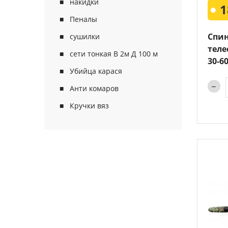
накидки
1
Пеналы
Спи
сушилки
теле
сети тонкая В 2м Д 100 м
30-6
Убийца карася
Анти комаров
Кручки вяз